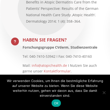
Benefits in Atopic Dermatitis Care from the
Patients‘ Perspective: Results of the German
National Health Care Study ‚Atopic Health‘.
Dermatology 2014; 1 (4): 358–364.
HABEN SIE FRAGEN?
u
Forschungsgruppe CVderm, Studienzentrale
Tel: 040-7410-53942 I Fax: 040-7410-40160
Mail:
info@atopichealth.de
I Nutzen Sie auch
gerne unser
Kontaktformular
.
Wir verwenden Cookies, um Ihnen die bestmögliche Erfahrung
auf unserer Website zu bieten. Wenn Sie diese Website
weiterhin nutzen, gehen wir davon aus, dass Sie damit
einverstanden sind.
Impressum
Datenschutzerklärung
OK